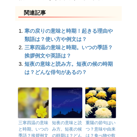
関連記事
寒の戻りの意味と時期！起きる理由や
類語は？使い方や例文は？
三寒四温の意味と時期。いつの季語？
挨拶例文や英語は？
短夜の意味と読み方。短夜の候の時期
は？どんな俳句があるの？
三寒四温の意味
短夜の意味と読
重陽の節句はい
と時期。いつの
み方。短夜の候
つ？意味や由来
季語？挨拶例文
の時期は？どん
は？食べ物や飲