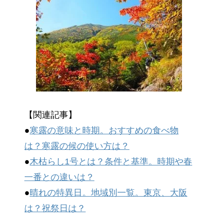
【関連記事】
●
寒露の意味と時期。おすすめの食べ物
は？寒露の候の使い方は？
●
木枯らし1号とは？条件と基準。時期や春
一番との違いは？
●
晴れの特異日。地域別一覧。東京、大阪
は？祝祭日は？