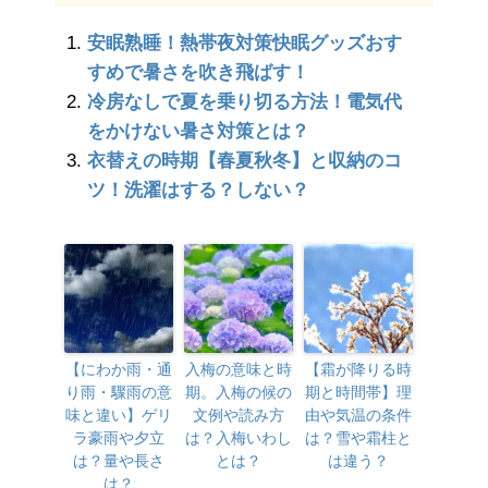
安眠熟睡！熱帯夜対策快眠グッズおす
すめで暑さを吹き飛ばす！
冷房なしで夏を乗り切る方法！電気代
をかけない暑さ対策とは？
衣替えの時期【春夏秋冬】と収納のコ
ツ！洗濯はする？しない？
【にわか雨・通
入梅の意味と時
【霜が降りる時
り雨・驟雨の意
期。入梅の候の
期と時間帯】理
味と違い】ゲリ
文例や読み方
由や気温の条件
ラ豪雨や夕立
は？入梅いわし
は？雪や霜柱と
は？量や長さ
とは？
は違う？
は？