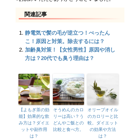
関連記事
静電気で髪の毛が逆立つ！ぺったん
こ！原因と対策。除去するには？
加齢臭対策！【女性男性】原因や消し
方は？20代でも臭う理由は？
【よもぎ茶の効
そうめんのカロ
オリーブオイル
能】効果的な飲
リーは高い？う
のカロリーと比
み方は？ダイエ
どんやご飯との
較。ダイエット
ットや副作用
比較と食べ方。
の効果や方法
は？
は？