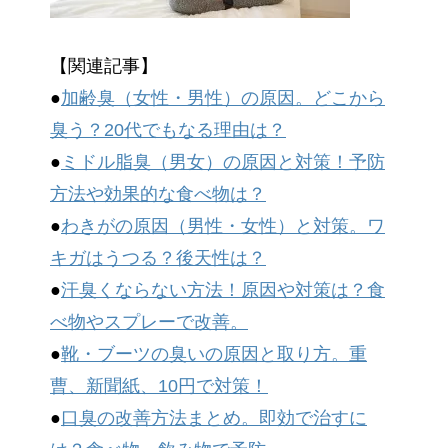
【関連記事】
●
加齢臭（女性・男性）の原因。どこから
臭う？20代でもなる理由は？
●
ミドル脂臭（男女）の原因と対策！予防
方法や効果的な食べ物は？
●
わきがの原因（男性・女性）と対策。ワ
キガはうつる？後天性は？
●
汗臭くならない方法！原因や対策は？食
べ物やスプレーで改善。
●
靴・ブーツの臭いの原因と取り方。重
曹、新聞紙、10円で対策！
●
口臭の改善方法まとめ。即効で治すに