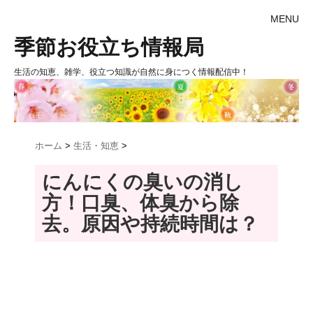
MENU
季節お役立ち情報局
生活の知恵、雑学、役立つ知識が自然に身につく情報配信中！
ホーム
>
生活・知恵
>
にんにくの臭いの消し
方！口臭、体臭から除
去。原因や持続時間は？