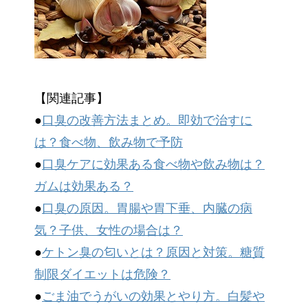
【関連記事】
●
口臭の改善方法まとめ。即効で治すに
は？食べ物、飲み物で予防
●
口臭ケアに効果ある食べ物や飲み物は？
ガムは効果ある？
●
口臭の原因。胃腸や胃下垂、内臓の病
気？子供、女性の場合は？
●
ケトン臭の匂いとは？原因と対策。糖質
制限ダイエットは危険？
●
ごま油でうがいの効果とやり方。白髪や