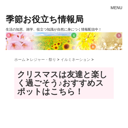
MENU
季節お役立ち情報局
生活の知恵、雑学、役立つ知識が自然に身につく情報配信中！
ホーム
>
レジャー・祭り
>
イルミネーション
>
クリスマスは友達と楽し
く過ごそう♪おすすめス
ポットはこちら！