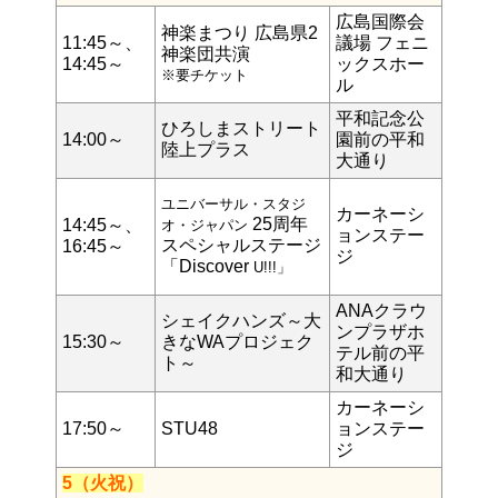
広島国際会
神楽まつり 広島県2
11:45～、
議場 フェニ
神楽団共演
14:45～
ックスホー
※要チケット
ル
平和記念公
ひろしまストリート
14:00～
園前の平和
陸上プラス
大通り
ユニバーサル・スタジ
カーネーシ
25周年
14:45～、
オ・ジャパン
ョンステー
スペシャルステージ
16:45～
ジ
「Discover
U!!!」
ANAクラウ
シェイクハンズ～大
ンプラザホ
15:30～
きなWAプロジェク
テル前の平
ト～
和大通り
カーネーシ
17:50～
STU48
ョンステー
ジ
5（火祝）