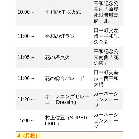
平和記念公
園内「原爆
10:00～
平和の灯 採火式
死没者慰霊
碑」北
田中町交差
11:00～
平和の灯ラン
点～平和記
念公園
平和記念公
11:05～
花の塔点火
園南側「花
の塔」
田中町交差
11:00～
花の総合パレード
点～西平和
大橋
カーネーシ
オープニングセレモ
11:20～
ョンステー
ニー Dressing
ジ
カーネーシ
村上信五（SUPER
15:00～
ョンステー
EIGHT）
ジ
4（月祝）