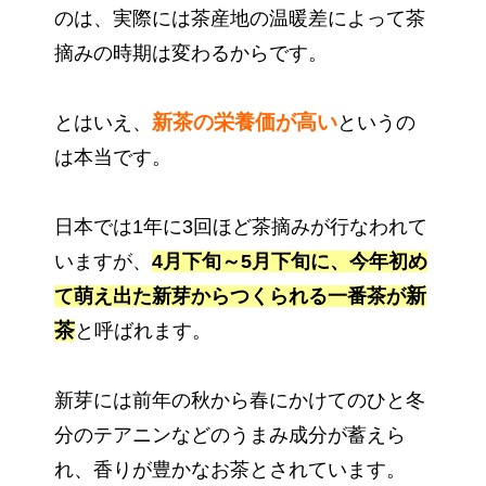
のは、実際には茶産地の温暖差によって茶
摘みの時期は変わるからです。
新茶の栄養価が高い
とはいえ、
というの
は本当です。
日本では1年に3回ほど茶摘みが行なわれて
いますが、
4月下旬～5月下旬に、今年初め
新
て萌え出た新芽からつくられる一番茶が
茶
と呼ばれます。
新芽には前年の秋から春にかけてのひと冬
分のテアニンなどのうまみ成分が蓄えら
れ、香りが豊かなお茶とされています。