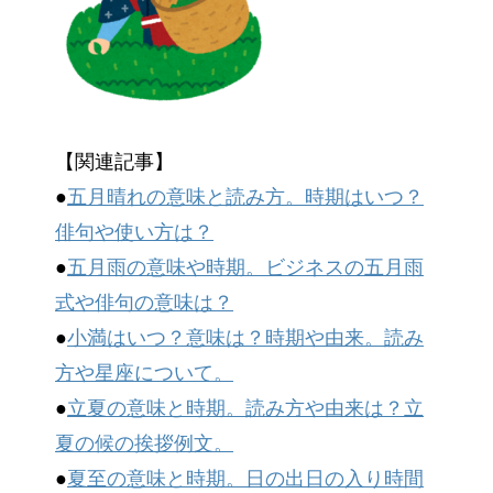
【関連記事】
●
五月晴れの意味と読み方。時期はいつ？
俳句や使い方は？
●
五月雨の意味や時期。ビジネスの五月雨
式や俳句の意味は？
●
小満はいつ？意味は？時期や由来。読み
方や星座について。
●
立夏の意味と時期。読み方や由来は？立
夏の候の挨拶例文。
●
夏至の意味と時期。日の出日の入り時間