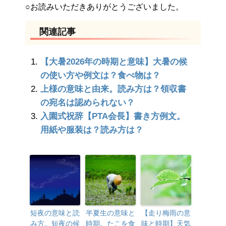
○お読みいただきありがとうございました。
関連記事
【大暑2026年の時期と意味】大暑の候
の使い方や例文は？食べ物は？
上様の意味と由来。読み方は？領収書
の宛名は認められない？
入園式祝辞【PTA会長】書き方例文。
用紙や服装は？読み方は？
短夜の意味と読
半夏生の意味と
【走り梅雨の意
み方。短夜の候
時期。たこを食
味と時期】天気