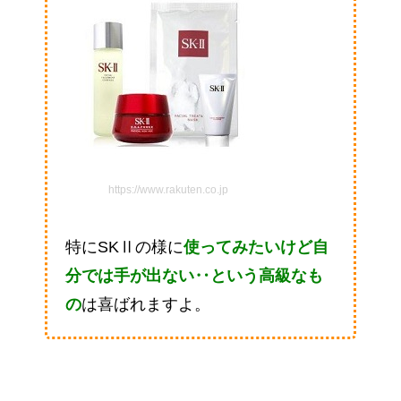
https://www.rakuten.co.jp
特にSKⅡの様に
使ってみたいけど自
分では手が出ない‥という高級なも
の
は喜ばれますよ。