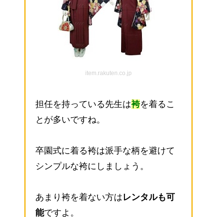
item.rakuten.co.jp
担任を持っている先生は
袴
を着るこ
とが多いですね。
卒園式に着る袴は派手な柄を避けて
シンプルな袴にしましょう。
あまり袴を着ない方は
レンタルも可
能
ですよ。