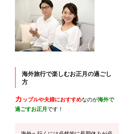
海外旅行で楽しむお正月の過ごし
方
カ
ップルや夫婦におすすめ
なのが
海外で
過ごすお正月
です！
海外へ行くには必然的に長期休みが必