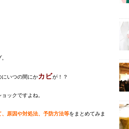
プ。
カビ
のにいつの間にか
が！？
ショックですよね。
て、原因や対処法、予防方法等
をまとめてみま