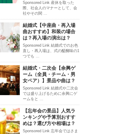
Sponsored Link 産休を取った
際、社会人のマナーとして、会
社やその関 …
結婚式【中座曲・再入場
曲おすすめ】和装の場合
は？再入場の演出は？
Sponsored Link 結婚式でのお色
直し・再入場は、式の醍醐味の1
つでも …
結婚式・二次会【余興ゲ
ーム（全員・チーム・男
女ペア）】景品や曲は？
Sponsored Link 結婚式や二次会
では盛り上げるために余興にゲ
ームをと …
【忘年会の景品】人気ラ
ンキングや予算別おすす
めは？選び方や相場は？
Sponsored Link 忘年会ではさま