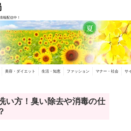
局
情報配信中！
美容・ダイエット
生活・知恵
ファッション
マナー・社会
サ
洗い方！臭い除去や消毒の仕
？