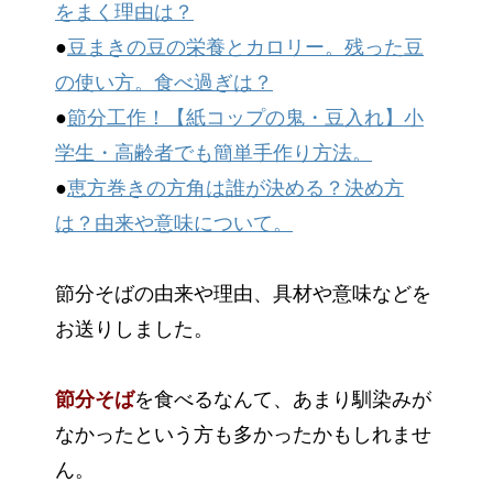
をまく理由は？
●
豆まきの豆の栄養とカロリー。残った豆
の使い方。食べ過ぎは？
●
節分工作！【紙コップの鬼・豆入れ】小
学生・高齢者でも簡単手作り方法。
●
恵方巻きの方角は誰が決める？決め方
は？由来や意味について。
節分そばの由来や理由、具材や意味などを
お送りしました。
節分そば
を食べるなんて、あまり馴染みが
なかったという方も多かったかもしれませ
ん。