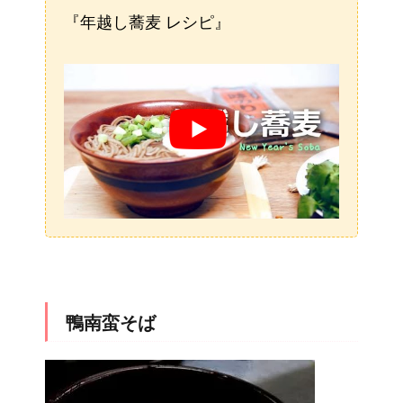
『年越し蕎麦 レシピ』
鴨南蛮そば