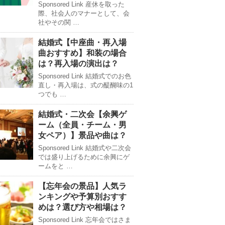
Sponsored Link 産休を取った
際、社会人のマナーとして、会
社やその関 …
結婚式【中座曲・再入場
曲おすすめ】和装の場合
は？再入場の演出は？
Sponsored Link 結婚式でのお色
直し・再入場は、式の醍醐味の1
つでも …
結婚式・二次会【余興ゲ
ーム（全員・チーム・男
女ペア）】景品や曲は？
Sponsored Link 結婚式や二次会
では盛り上げるために余興にゲ
ームをと …
【忘年会の景品】人気ラ
ンキングや予算別おすす
めは？選び方や相場は？
Sponsored Link 忘年会ではさま