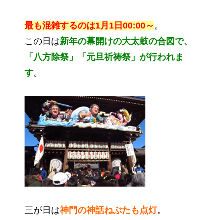
最も混雑するのは1月1日00:00～
。
この日は
新年の幕開けの大太鼓の合図で、
「八方除祭」「元旦祈祷祭」が行われま
す
。
三が日は
神門の神話ねぶたも点灯
。