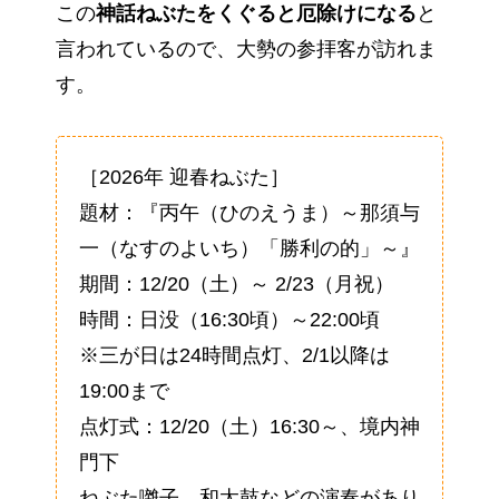
この
神話ねぶたをくぐると厄除けになる
と
言われているので、大勢の参拝客が訪れま
す。
［2026年 迎春ねぶた］
題材：『丙午（ひのえうま）～那須与
一（なすのよいち）「勝利の的」～』
期間：12/20（土）～ 2/23（月祝）
時間：日没（16:30頃）～22:00頃
※三が日は24時間点灯、2/1以降は
19:00まで
点灯式：12/20（土）16:30～、境内神
門下
ねぶた囃子、和太鼓などの演奏があり