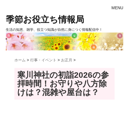
MENU
季節お役立ち情報局
生活の知恵、雑学、役立つ知識が自然に身につく情報配信中！
ホーム
>
行事・イベント
>
お正月
>
寒川神社の初詣2026の参
拝時間！お守りや八方除
けは？混雑や屋台は？