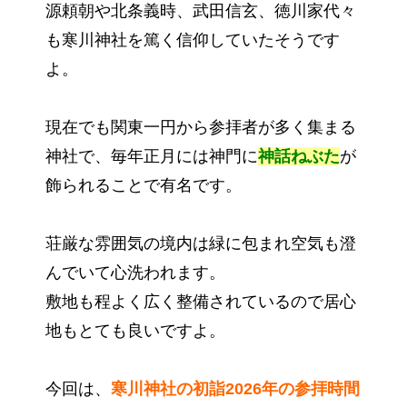
源頼朝や北条義時、武田信玄、徳川家代々
も寒川神社を篤く信仰していたそうです
よ。
現在でも関東一円から参拝者が多く集まる
神社で、毎年正月には神門に
神話ねぶた
が
飾られることで有名です。
荘厳な雰囲気の境内は緑に包まれ空気も澄
んでいて心洗われます。
敷地も程よく広く整備されているので居心
地もとても良いですよ。
今回は、
寒川神社の初詣2026年の参拝時間