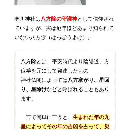
寒川神社は
八方除の守護神
として信仰され
ていますが、実は厄年ほどあまり知られて
いない八方除（はっぽうよけ）。
八方除とは、平安時代より陰陽道、方
位学を元にして発達したもの。
神社仏閣によっては
八方塞がり、星回
り、星除け
などと呼ばれることもあり
ます。
一言で簡単に言うと、
生まれた年の九
星によってその年の吉凶を占って、災