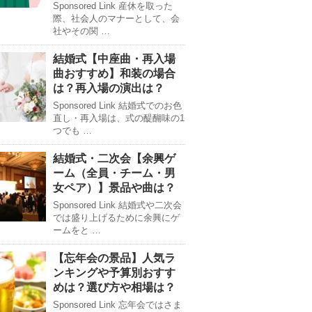
Sponsored Link 産休を取った
際、社会人のマナーとして、会
社やその関 …
結婚式【中座曲・再入場
曲おすすめ】和装の場合
は？再入場の演出は？
Sponsored Link 結婚式でのお色
直し・再入場は、式の醍醐味の1
つでも …
結婚式・二次会【余興ゲ
ーム（全員・チーム・男
女ペア）】景品や曲は？
Sponsored Link 結婚式や二次会
では盛り上げるために余興にゲ
ームをと …
【忘年会の景品】人気ラ
ンキングや予算別おすす
めは？選び方や相場は？
Sponsored Link 忘年会ではさま