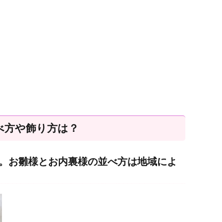
べ方や飾り方は？
。お雛様とお内裏様の並べ方は地域によ