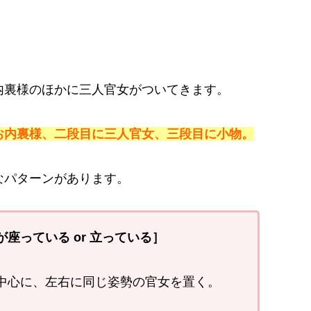
内裏様のほかに三人官女がついてきます。
お内裏様、二段目に三人官女、三段目に小物。
なパターンがあります。
座っている or 立っている］
中心に、左右に同じ姿勢の官女を置く。