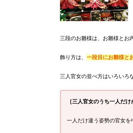
三段のお雛様は、お雛様とお
飾り方は、
一段目にお雛様と
三人官女の並べ方はいろいろ
［三人官女のうち一人だけが
一人だけ違う姿勢の官女を