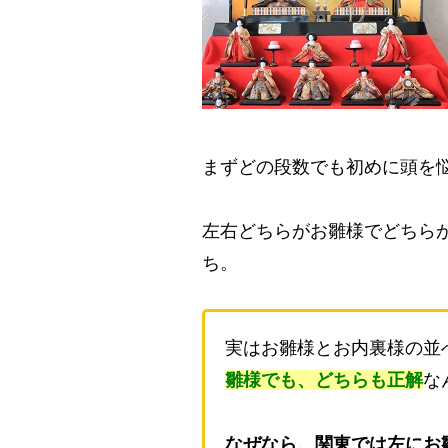
まずどの段数でも初めに頭を
左右どちらがお雛様でどちら
ち。
実はお雛様とお内裏様の並
雛様でも、どちらも正解
な
なぜなら、関東では左にお