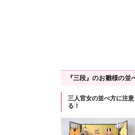
『三段』のお雛様の並
三人官女の並べ方に注意
る！