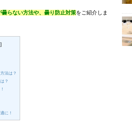
が曇らない方法や、曇り防止対策
をご紹介しま
示
]
？
い方法は？
めは？
的！
快適に！