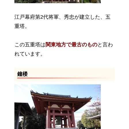
江戸幕府第2代将軍、秀忠が建立した、五
重塔。
この五重塔は
関東地方で最古のもの
と言わ
れています。
鐘楼