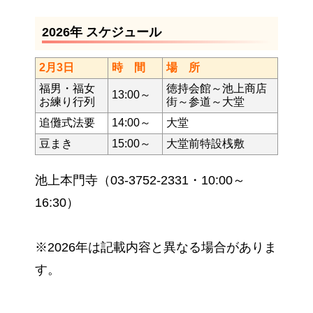
2026年 スケジュール
2月3日
時 間
場 所
福男・福女
徳持会館～池上商店
13:00～
お練り行列
街～参道～大堂
追儺式法要
14:00～
大堂
豆まき
15:00～
大堂前特設桟敷
池上本門寺（03-3752-2331・10:00～
16:30）
※2026年は記載内容と異なる場合がありま
す。