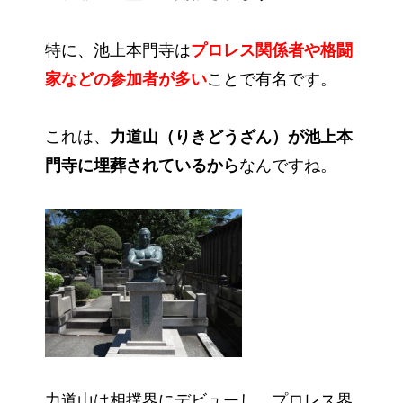
特に、池上本門寺は
プロレス関係者や格闘
家などの参加者が多い
ことで有名です。
これは、
力道山（りきどうざん）が池上本
門寺に埋葬されているから
なんですね。
力道山は相撲界にデビューし、プロレス界