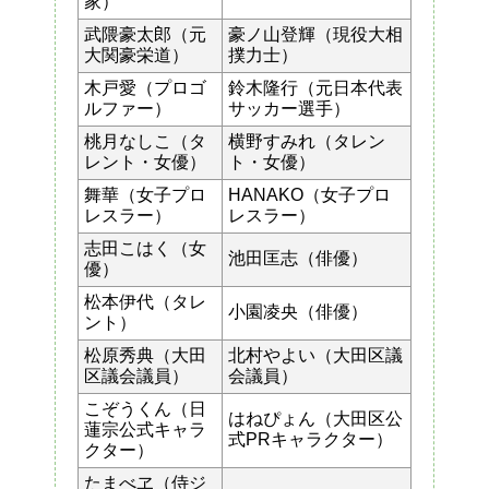
家）
武隈豪太郎（元
豪ノ山登輝（現役大相
大関豪栄道）
撲力士）
木戸愛（プロゴ
鈴木隆行（元日本代表
ルファー）
サッカー選手）
桃月なしこ（タ
横野すみれ（タレン
レント・女優）
ト・女優）
舞華（女子プロ
HANAKO（女子プロ
レスラー）
レスラー）
志田こはく（女
池田匡志（俳優）
優）
松本伊代（タレ
小園凌央（俳優）
ント）
松原秀典（大田
北村やよい（大田区議
区議会議員）
会議員）
こぞうくん（日
はねぴょん（大田区公
蓮宗公式キャラ
式PRキャラクター）
クター）
たまべヱ（侍ジ