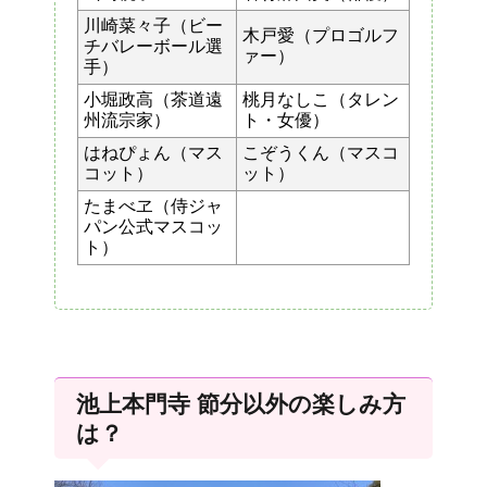
川崎菜々子（ビー
木戸愛（プロゴルフ
チバレーボール選
ァー）
手）
小堀政高（茶道遠
桃月なしこ（タレン
州流宗家）
ト・女優）
はねぴょん（マス
こぞうくん（マスコ
コット）
ット）
たまべヱ（侍ジャ
パン公式マスコッ
ト）
池上本門寺 節分以外の楽しみ方
は？