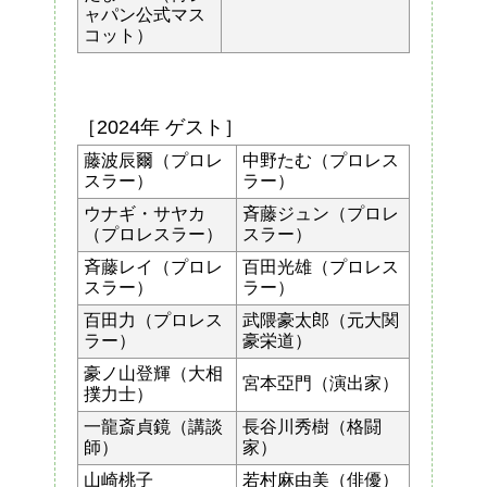
ャパン公式マス
コット）
［2024年 ゲスト］
藤波辰爾（プロレ
中野たむ（プロレス
スラー）
ラー）
ウナギ・サヤカ
斉藤ジュン（プロレ
（プロレスラー）
スラー）
斉藤レイ（プロレ
百田光雄（プロレス
スラー）
ラー）
百田力（プロレス
武隈豪太郎（元大関
ラー）
豪栄道）
豪ノ山登輝（大相
宮本亞門（演出家）
撲力士）
一龍斎貞鏡（講談
長谷川秀樹（格闘
師）
家）
山崎桃子
若村麻由美（俳優）