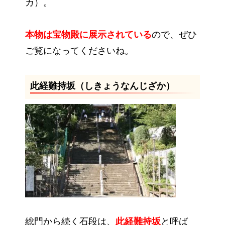
カ）。
本物は宝物殿に展示されている
ので、ぜひ
ご覧になってくださいね。
此経難持坂（しきょうなんじざか）
総門から続く石段は、
此経難持坂
と呼ば