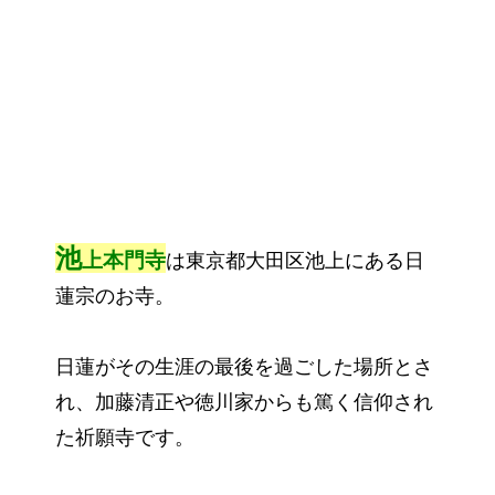
池
上本門寺
は東京都大田区池上にある日
蓮宗のお寺。
日蓮がその生涯の最後を過ごした場所とさ
れ、加藤清正や徳川家からも篤く信仰され
た祈願寺です。