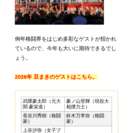
例年格闘界をはじめ多彩なゲストが招かれ
ているので、今年も大いに期待できるでし
ょう。
2026年 豆まきのゲストはこちら。
武隈豪太郎（元大
豪ノ山登輝（現役大
関 豪栄道）
相撲力士）
長谷川秀樹（格闘
鈴木万李弥（格闘
家）
家）
上谷沙弥（女子プ