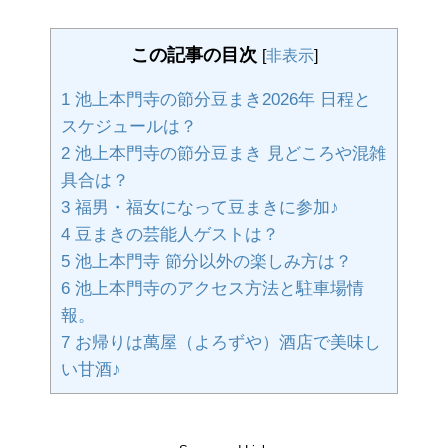
この記事の目次
[
非表示
]
1
池上本門寺の節分豆まき2026年 日程と
スケジュールは？
2
池上本門寺の節分豆まき 見どころや混雑
具合は？
3
福男・福女になって豆まきに参加♪
4
豆まきの芸能人ゲストは？
5
池上本門寺 節分以外の楽しみ方は？
6
池上本門寺のアクセス方法と駐車場情
報。
7
お帰りは萬屋（よろずや）酒店で美味し
い甘酒♪