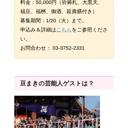
料金：50,000円（祈祷札、大黒天、
福豆、福桝、御酒、延壽膳付き）
募集期間：1/20（火）まで。
申込み＆詳細は
こちら
をご参照くださ
い。
お問合わせ： 03-3752-2331
豆まきの芸能人ゲストは？