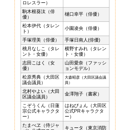
ロレスラー）
駒木根葵汰（俳
樋口幸平（俳優）
優）
松本伊代（タレン
小園凌央（俳優）
ト）
手塚理美（俳優）
手塚日南人(俳優)
桃月なしこ（タレ
横野すみれ（タレン
ント・女優）
ト・女優）
志田こはく（女
山田愛奈（ファッシ
優）
ョンモデル）
松原秀典（大田区
大森昭彦（大田区議会議
議会議員）
員）
北村やよい（大田
金澤翔子（書家）
区議会議員）
こぞうくん（日蓮
はねぴょん（大田区
宗公式キャラクタ
公式PRキャラクタ
ー）
ー）
たまべヱ（侍ジャ
キュータ（東京消防