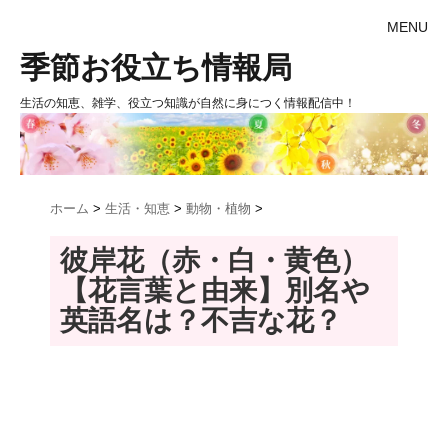
MENU
季節お役立ち情報局
生活の知恵、雑学、役立つ知識が自然に身につく情報配信中！
ホーム
>
生活・知恵
>
動物・植物
>
彼岸花（赤・白・黄色）
【花言葉と由来】別名や
英語名は？不吉な花？