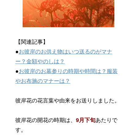
【関連記事】
●
お彼岸のお供え物はいつ送るのがマナ
ー？金額やのしは？
●
お彼岸のお墓参りの時期や時間は？服装
やお布施のマナーは？
彼岸花の花言葉や由来をお送りしました。
彼岸花の開花の時期は、
9月下旬
あたりで
す。