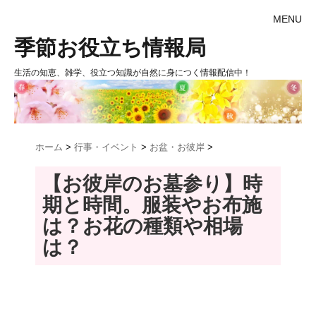
MENU
季節お役立ち情報局
生活の知恵、雑学、役立つ知識が自然に身につく情報配信中！
ホーム
>
行事・イベント
>
お盆・お彼岸
>
【お彼岸のお墓参り】時
期と時間。服装やお布施
は？お花の種類や相場
は？