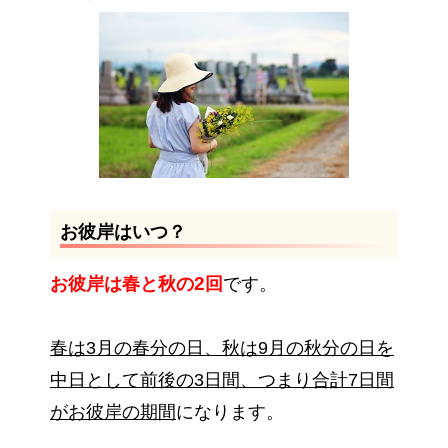
お彼岸はいつ？
2
お彼岸は春と秋の
回
です。
春は3月の春分の日、秋は9月の秋分の日を
中日として前後の3日間、つまり合計7日間
がお彼岸の期間
になります。