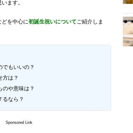
思います。
などを中心に
初誕生祝いについて
ご紹介しま
のでもいいの？
せ方は？
ものや意味は？
するなら？
Sponsored Link