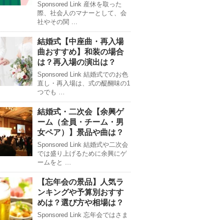
Sponsored Link 産休を取った
際、社会人のマナーとして、会
社やその関 …
結婚式【中座曲・再入場
曲おすすめ】和装の場合
は？再入場の演出は？
Sponsored Link 結婚式でのお色
直し・再入場は、式の醍醐味の1
つでも …
結婚式・二次会【余興ゲ
ーム（全員・チーム・男
女ペア）】景品や曲は？
Sponsored Link 結婚式や二次会
では盛り上げるために余興にゲ
ームをと …
【忘年会の景品】人気ラ
ンキングや予算別おすす
めは？選び方や相場は？
Sponsored Link 忘年会ではさま