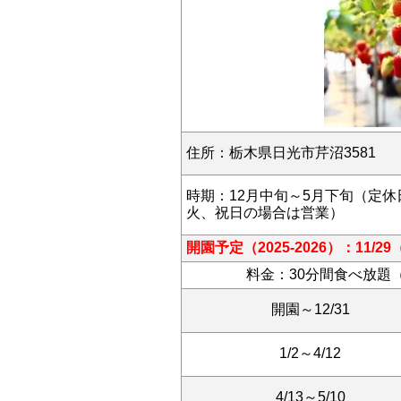
住所：
栃木県日光市芹沼3581
時期：12月中旬～5月下旬（定休
火、祝日の場合は営業）
開園予定（2025-2026）：11/
料金：30分間食べ放題
開園～12/31
1/2～4/12
4/13～5/10