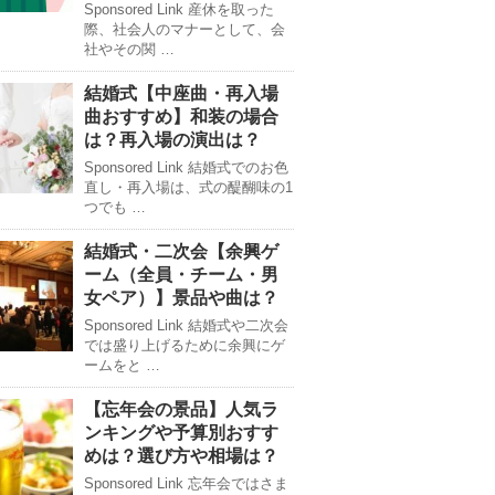
Sponsored Link 産休を取った
際、社会人のマナーとして、会
社やその関 …
結婚式【中座曲・再入場
曲おすすめ】和装の場合
は？再入場の演出は？
Sponsored Link 結婚式でのお色
直し・再入場は、式の醍醐味の1
つでも …
結婚式・二次会【余興ゲ
ーム（全員・チーム・男
女ペア）】景品や曲は？
Sponsored Link 結婚式や二次会
では盛り上げるために余興にゲ
ームをと …
【忘年会の景品】人気ラ
ンキングや予算別おすす
めは？選び方や相場は？
Sponsored Link 忘年会ではさま