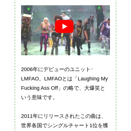
2006年にデビューのユニット･
LMFAO。LMFAOとは「Laughing My
Fucking Ass Off」の略で、大爆笑と
いう意味です。
2011年にリリースされたこの曲は、
世界各国でシングルチャート1位を獲