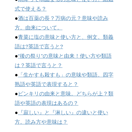
式で使える？
●
酒は百薬の長？万病の元？意味や読み
方。由来について。
●
青菜に塩の意味と使い方と、例文。類義
語は?英語で言うと?
●
“後の祭り”の意味と由来！使い方や類語
は？英語で言うと？
●
「生かすも殺すも」の意味や類語。四字
熟語や英語で表現すると？
●
ピンキリの由来と意味。どちらが上？類
語や英語の表現はあるの？
●
『寂しい』と『淋しい』の違いと使い
方。読み方や意味は？