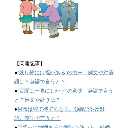
【関連記事】
●
“残り物には福がある”の由来！例文や対義
語は？英語で言うと？
●
“百聞は一見にしかず”の意味。英語で言う
と？例文や続きは？
●
果報は寝て待ての意味。類義語や反対
語。英語で言うと？
●
雨降って地固まるの意味と使い方。結婚