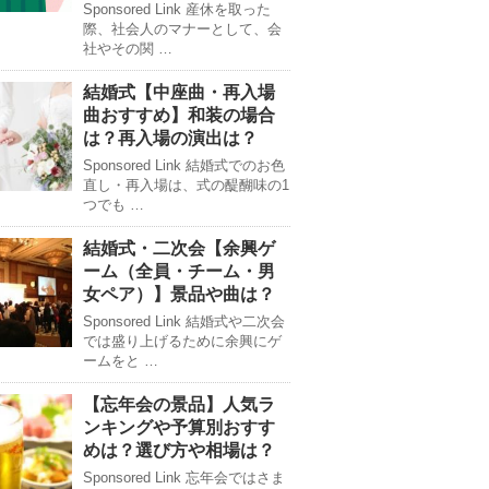
Sponsored Link 産休を取った
際、社会人のマナーとして、会
社やその関 …
結婚式【中座曲・再入場
曲おすすめ】和装の場合
は？再入場の演出は？
Sponsored Link 結婚式でのお色
直し・再入場は、式の醍醐味の1
つでも …
結婚式・二次会【余興ゲ
ーム（全員・チーム・男
女ペア）】景品や曲は？
Sponsored Link 結婚式や二次会
では盛り上げるために余興にゲ
ームをと …
【忘年会の景品】人気ラ
ンキングや予算別おすす
めは？選び方や相場は？
Sponsored Link 忘年会ではさま