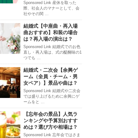
Sponsored Link 産休を取った
際、社会人のマナーとして、会
社やその関 …
結婚式【中座曲・再入場
曲おすすめ】和装の場合
は？再入場の演出は？
Sponsored Link 結婚式でのお色
直し・再入場は、式の醍醐味の1
つでも …
結婚式・二次会【余興ゲ
ーム（全員・チーム・男
女ペア）】景品や曲は？
Sponsored Link 結婚式や二次会
では盛り上げるために余興にゲ
ームをと …
【忘年会の景品】人気ラ
ンキングや予算別おすす
めは？選び方や相場は？
Sponsored Link 忘年会ではさま