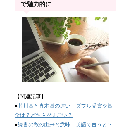
で魅力的に
【関連記事】
●
芥川賞と直木賞の違い。ダブル受賞や賞
金は？どちらがすごい？
●
読書の秋の由来と意味。英語で言うと？