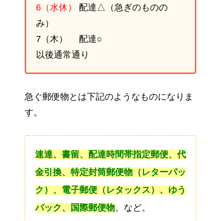
6（水休）
配達△（急ぎのものの
み）
7（木） 配達○
以後通常通り
急ぐ郵便物とは下記のようなものになりま
す。
速達、書留、配達時間帯指定郵便、代
金引換、特定封筒郵便物（レターパッ
ク）、電子郵便（レタックス）、ゆう
パック、国際郵便物
、など。