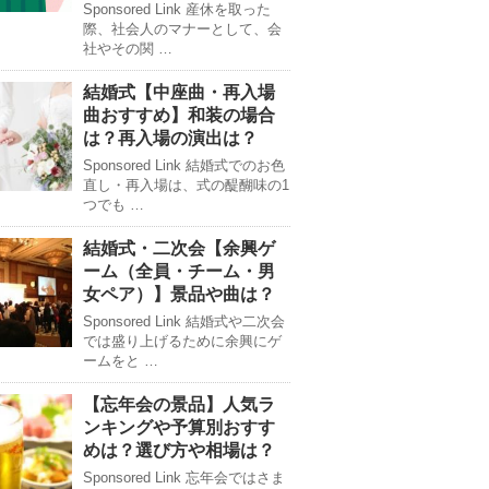
Sponsored Link 産休を取った
際、社会人のマナーとして、会
社やその関 …
結婚式【中座曲・再入場
曲おすすめ】和装の場合
は？再入場の演出は？
Sponsored Link 結婚式でのお色
直し・再入場は、式の醍醐味の1
つでも …
結婚式・二次会【余興ゲ
ーム（全員・チーム・男
女ペア）】景品や曲は？
Sponsored Link 結婚式や二次会
では盛り上げるために余興にゲ
ームをと …
【忘年会の景品】人気ラ
ンキングや予算別おすす
めは？選び方や相場は？
Sponsored Link 忘年会ではさま