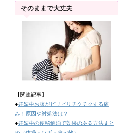
そのままで大丈夫
【関連記事】
●
妊娠中お腹がピリピリチクチクする痛
み！原因や対処法は？
●
妊娠中の便秘解消で効果のある方法まと
め（体操・ツボ・食べ物）