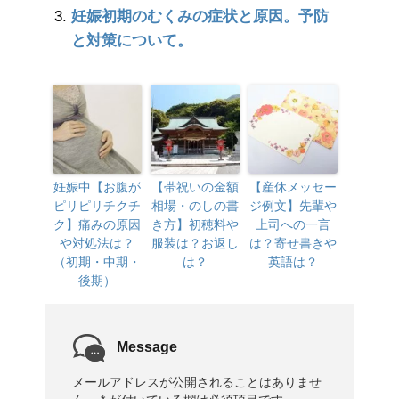
妊娠初期のむくみの症状と原因。予防
と対策について。
妊娠中【お腹が
【帯祝いの金額
【産休メッセー
ピリピリチクチ
相場・のしの書
ジ例文】先輩や
ク】痛みの原因
き方】初穂料や
上司への一言
や対処法は？
服装は？お返し
は？寄せ書きや
（初期・中期・
は？
英語は？
後期）
Message
メールアドレスが公開されることはありませ