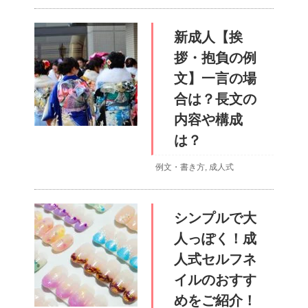
新成人【挨
拶・抱負の例
文】一言の場
合は？長文の
内容や構成
は？
例文・書き方
,
成人式
シンプルで大
人っぽく！成
人式セルフネ
イルのおすす
めをご紹介！