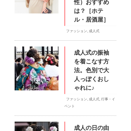
性）おすすめ
は？［ホテ
ル・居酒屋］
ファッション
,
成人式
成人式の振袖
を着こなす方
法。色別で大
人っぽくおし
ゃれに♪
ファッション
,
成人式
,
行事・イ
ベント
成人の日の由