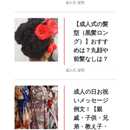
成人式
,
髪型
【成人式の髪
型（黒髪ロン
グ）】おすす
めは？丸顔や
前髪なしは？
成人式
,
髪型
成人の日お祝
いメッセージ
例文！【親
戚・子供・兄
弟・教え子・