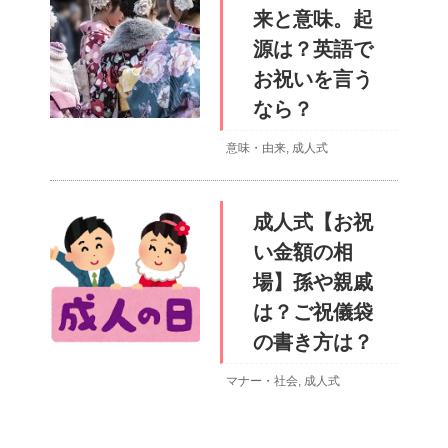
来と意味。起
源は？英語で
お祝いを言う
なら？
意味・由来
,
成人式
成人式【お祝
い金額の相
場】孫や親戚
は？ご祝儀袋
の書き方は？
マナー・社会
,
成人式