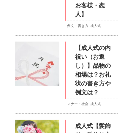
お客様・恋
人】
例文・書き方
,
成人式
【成人式の内
祝い（お返
し）】品物の
相場は？お礼
状の書き方や
例文は？
マナー・社会
,
成人式
成人式【髪飾