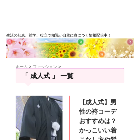
生活の知恵、雑学、役立つ知識が自然に身につく情報配信中！
ホーム
>
ファッション
>
「 成人式 」 一覧
【成人式】男
性の袴コーデ
おすすめは？
かっこいい着
こなし方や髪