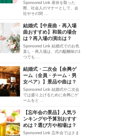
Sponsored Link 産休を取った
際、社会人のマナーとして、会
社やその関 …
結婚式【中座曲・再入場
曲おすすめ】和装の場合
は？再入場の演出は？
Sponsored Link 結婚式でのお色
直し・再入場は、式の醍醐味の1
つでも …
結婚式・二次会【余興ゲ
ーム（全員・チーム・男
女ペア）】景品や曲は？
Sponsored Link 結婚式や二次会
では盛り上げるために余興にゲ
ームをと …
【忘年会の景品】人気ラ
ンキングや予算別おすす
めは？選び方や相場は？
Sponsored Link 忘年会ではさま