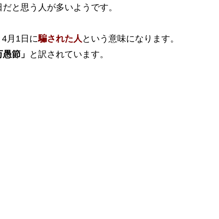
日だと思う人が多いようです。
ると4月1日に
騙された人
という意味になります。
万愚節」
と訳されています。